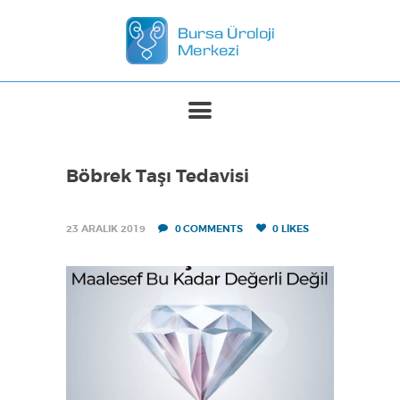
ANASAYFA
MERKEZIMIZ
TEDAVILER
Böbrek Taşı Tedavisi
BASINDA BIZ
İLETIŞIM
23 ARALIK 2019
0
COMMENTS
0
LIKES