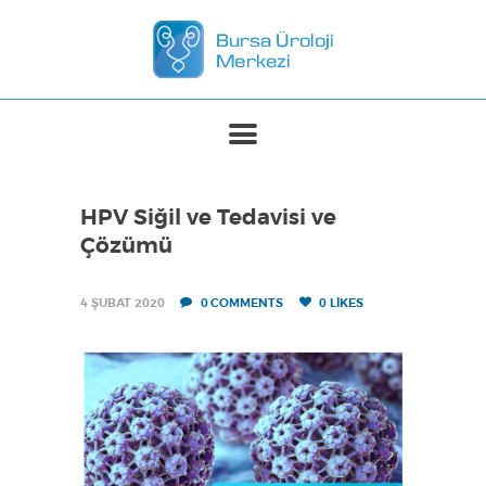
ANASAYFA
MERKEZIMIZ
TEDAVILER
HPV Siğil ve Tedavisi ve
BASINDA BIZ
Çözümü
İLETIŞIM
4 ŞUBAT 2020
0
COMMENTS
0
LIKES