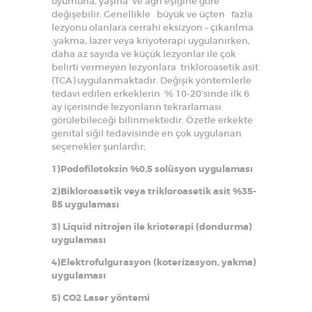
uyumuna, yaşına ve ağrı eşiğine göre
değişebilir. Genellikle büyük ve üçten fazla
lezyonu olanlara cerrahi eksizyon – çıkarılma
,yakma, lazer veya kriyoterapi uygulanırken,
daha az sayıda ve küçük lezyonlar ile çok
belirti vermeyen lezyonlara trikloroasetik asit
(TCA) uygulanmaktadır. Değişik yöntemlerle
tedavi edilen erkeklerin % 10-20’sinde ilk 6
ay içerisinde lezyonların tekrarlaması
görülebileceği bilinmektedir. Özetle erkekte
genital siğil tedavisinde en çok uygulanan
seçenekler şunlardır;
1)Podofilotoksin %0,5 solüsyon uygulaması
2)Bikloroasetik veya trikloroasetik asit %35-
85 uygulaması
3) Liquid nitrojen ile krioterapi (dondurma)
uygulaması
4)Elektrofulgurasyon (koterizasyon, yakma)
uygulaması
5) CO2 Laser yöntemi