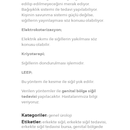
edilip edilmeyeceğini merak ediyor.
Bağışıklık sistemi ile tedavi yapılabiliyor.
Kişinin savunma sistemi güçlü değilse,
siğillerin yayınlaşması söz konusu olabiliyor.
Elektrokoterizasyon;
Elektrik akımı ile siğillerin yakılması söz
konusu olabilir.
Kriyoterapi;
Siğillerin dondurulması işlemidir.
LEEP;
Bu yöntem ile kesme ile siğil yok edilir.
Verilen yöntemler ile
genital bölge siğil
tedavisi
yapılacaktır. Hastalarımıza bilgi
veriyoruz.
Kategoriler:
genel üroloji
Etiketler:
erkekte siğil
,
erkekte siğil tedavisi
,
erkekte siğil tedavisi bursa
,
genital bölgede