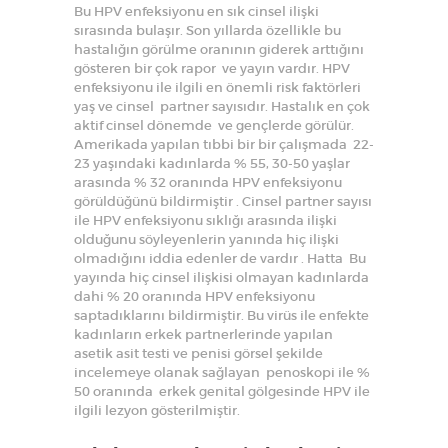
Bu HPV enfeksiyonu en sık cinsel ilişki
sırasında bulaşır. Son yıllarda özellikle bu
hastalığın görülme oranının giderek arttığını
gösteren bir çok rapor ve yayın vardır. HPV
enfeksiyonu ile ilgili en önemli risk faktörleri
yaş ve cinsel partner sayısıdır. Hastalık en çok
aktif cinsel dönemde ve gençlerde görülür.
Amerikada yapılan tıbbi bir bir çalışmada 22-
23 yaşındaki kadınlarda % 55, 30-50 yaşlar
arasında % 32 oranında HPV enfeksiyonu
görüldüğünü bildirmiştir . Cinsel partner sayısı
ile HPV enfeksiyonu sıklığı arasında ilişki
olduğunu söyleyenlerin yanında hiç ilişki
olmadığını iddia edenler de vardır . Hatta Bu
yayında hiç cinsel ilişkisi olmayan kadınlarda
dahi % 20 oranında HPV enfeksiyonu
saptadıklarını bildirmiştir. Bu virüs ile enfekte
kadınların erkek partnerlerinde yapılan
asetik asit testi ve penisi görsel şekilde
incelemeye olanak sağlayan penoskopi ile %
50 oranında erkek genital gölgesinde HPV ile
ilgili lezyon gösterilmiştir.