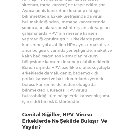
skrotum, torba kanseri) de tespit edilmiştir.
Ayrıca penis kanserine de sebep olduğu
bilinmektedir. Erkek üretrasında da virüs
bulunabildiğinden, mesane kanserlerinde
sebep ajan olarak araştırılmış, ancak yapılan
çalışmalarda HPV’ nin mesane kanseri
yapmadığı görülmüştür. Erkeklerde penis
kanserine yol açabilen HPV ayrıca makat ve
anüs bölgesi civarında yerleştiğinde, makat ve
kalın bağırsağın son kısmı olan rektum
bölgesinde kansere de sebep olabilmektedir.
Bunun dışında HPV, özellikle oral seks yoluyla
erkeklerde damak, geniz, bademcik, dil,
gırtlak kanseri ve bazı durumlarda yemek
borusu kanserine de neden olduğu da
bilnmektedir. Kısacası HPV virüsü
bulaşabildiği tüm bölgelerde kanser oluşumu
için ciddi bir risk faktörürüdür.
Genital Siğiller, HPV Virüsü
Erkeklerde Ne Şekilde Bulaşır Ve
Yayılır?