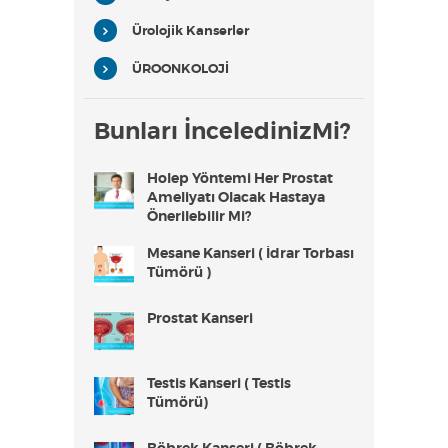
Ürolojik Kanserler
ÜROONKOLOJİ
Bunları İnceledinizMi?
Holep Yöntemi Her Prostat
Ameliyatı Olacak Hastaya
Önerilebilir Mi?
Mesane Kanseri ( İdrar Torbası
Tümörü )
Prostat Kanseri
Testis Kanseri ( Testis
Tümörü)
Böbrek Kanseri ( Böbrek