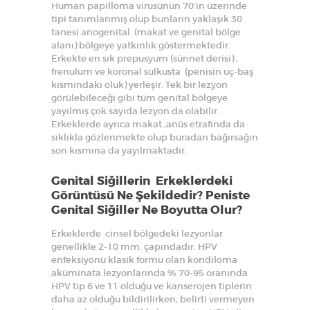
Human papilloma virüsünün 70’in üzerinde
tipi tanımlanmış olup bunların yaklaşık 30
tanesi anogenital (makat ve genital bölge
alanı) bölgeye yatkınlık göstermektedir.
Erkekte en sık prepusyum (sünnet derisi) ,
frenulum ve koronal sulkusta (penisin uç-baş
kısmındaki oluk) yerleşir. Tek bir lezyon
görülebileceği gibi tüm genital bölgeye
yayılmış çok sayıda lezyon da olabilir.
Erkeklerde ayrıca makat ,anüs etrafında da
sıklıkla gözlenmekte olup buradan bağırsağın
son kısmına da yayılmaktadır.
Genital Siğillerin Erkeklerdeki
Görüntüsü Ne Şekildedir? Peniste
Genital Siğiller Ne Boyutta Olur?
Erkeklerde cinsel bölgedeki lezyonlar
genellikle 2-10 mm. çapındadır. HPV
enfeksiyonu klasik formu olan kondiloma
aküminata lezyonlarında % 70-95 oranında
HPV tip 6 ve 11 olduğu ve kanserojen tiplerin
daha az olduğu bildirilirken, belirti vermeyen