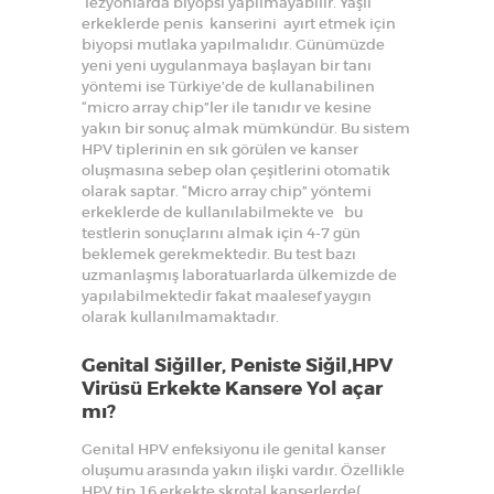
lezyonlarda biyopsi yapılmayabilir. Yaşlı
erkeklerde penis kanserini ayırt etmek için
biyopsi mutlaka yapılmalıdır. Günümüzde
yeni yeni uygulanmaya başlayan bir tanı
yöntemi ise Türkiye’de de kullanabilinen
“micro array chip”ler ile tanıdır ve kesine
yakın bir sonuç almak mümkündür. Bu sistem
HPV tiplerinin en sık görülen ve kanser
oluşmasına sebep olan çeşitlerini otomatik
olarak saptar. “Micro array chip” yöntemi
erkeklerde de kullanılabilmekte ve bu
testlerin sonuçlarını almak için 4-7 gün
beklemek gerekmektedir. Bu test bazı
uzmanlaşmış laboratuarlarda ülkemizde de
yapılabilmektedir fakat maalesef yaygın
olarak kullanılmamaktadır.
Genital Siğiller, Peniste Siğil,HPV
Virüsü Erkekte Kansere Yol açar
mı?
Genital HPV enfeksiyonu ile genital kanser
oluşumu arasında yakın ilişki vardır. Özellikle
HPV tip 16 erkekte skrotal kanserlerde(