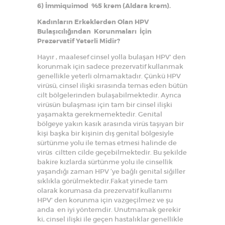
6) İmmiquimod %5 krem (Aldara krem).
Kadınların Erkeklerden Olan HPV
Bulaşıcılığından Korunmaları İçin
Prezervatif Yeterli Midir?
Hayır , maalesef cinsel yolla bulaşan HPV’ den
korunmak için sadece prezervatif kullanmak
genellikle yeterli olmamaktadır. Çünkü HPV
virüsü, cinsel ilişki sırasında temas eden bütün
cilt bölgelerinden bulaşabilmektedir. Ayrıca
virüsün bulaşması için tam bir cinsel ilişki
yaşamakta gerekmemektedir. Genital
bölgeye yakın kasık arasında virüs taşıyan bir
kişi başka bir kişinin dış genital bölgesiyle
sürtünme yolu ile temas etmesi halinde de
virüs ciltten cilde geçebilmektedir. Bu şekilde
bakire kızlarda sürtünme yolu ile cinsellik
yaşandığı zaman HPV ‘ye bağlı genital siğiller
sıklıkla görülmektedir.Fakat yinede tam
olarak korumasa da prezervatif kullanımı
HPV’ den korunma için vazgeçilmez ve şu
anda en iyi yöntemdir. Unutmamak gerekir
ki, cinsel ilişki ile geçen hastalıklar genellikle