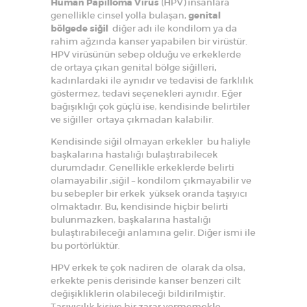
Human Papilloma Virüs
(HPV) insanlara
genellikle cinsel yolla bulaşan,
genital
bölgede siğil
diğer adı ile kondilom ya da
rahim ağzında kanser yapabilen bir virüstür.
HPV virüsünün sebep olduğu ve erkeklerde
de ortaya çıkan genital bölge siğilleri,
kadınlardaki ile aynıdır ve tedavisi de farklılık
göstermez, tedavi seçenekleri aynıdır. Eğer
bağışıklığı çok güçlü ise, kendisinde belirtiler
ve siğiller ortaya çıkmadan kalabilir.
Kendisinde siğil olmayan erkekler bu haliyle
başkalarına hastalığı bulaştırabilecek
durumdadır. Genellikle erkeklerde belirti
olamayabilir ,siğil – kondilom çıkmayabilir ve
bu sebepler bir erkek yüksek oranda taşıyıcı
olmaktadır. Bu, kendisinde hiçbir belirti
bulunmazken, başkalarına hastalığı
bulaştırabileceği anlamına gelir. Diğer ismi ile
bu portörlüktür.
HPV erkek te çok nadiren de olarak da olsa,
erkekte penis derisinde kanser benzeri cilt
değişikliklerin olabileceği bildirilmiştir.
Taşıyıcılık kişiye bir zarar vermemekle