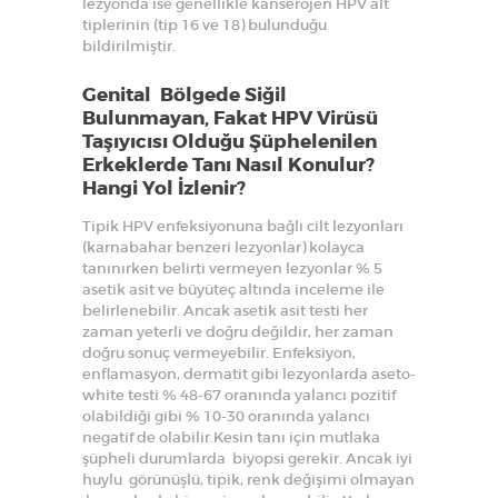
lezyonda ise genellikle kanserojen HPV alt
tiplerinin (tip 16 ve 18) bulunduğu
bildirilmiştir.
Genital Bölgede Siğil
Bulunmayan, Fakat HPV Virüsü
Taşıyıcısı Olduğu Şüphelenilen
Erkeklerde Tanı Nasıl Konulur?
Hangi Yol İzlenir?
Tipik HPV enfeksiyonuna bağlı cilt lezyonları
(karnabahar benzeri lezyonlar) kolayca
tanınırken belirti vermeyen lezyonlar % 5
asetik asit ve büyüteç altında inceleme ile
belirlenebilir. Ancak asetik asit testi her
zaman yeterli ve doğru değildir, her zaman
doğru sonuç vermeyebilir. Enfeksiyon,
enflamasyon, dermatit gibi lezyonlarda aseto-
white testi % 48-67 oranında yalancı pozitif
olabildiği gibi % 10-30 oranında yalancı
negatif de olabilir.Kesin tanı için mutlaka
şüpheli durumlarda biyopsi gerekir. Ancak iyi
huylu görünüşlü, tipik, renk değişimi olmayan