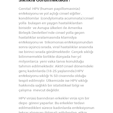
Sıklıkla Görülmektedir?
Genital HPV (human papillomavirüs)
enfeksiyonu ve yol açtığı cinsel siğiller ,
kondilomlar (condylomata acuminata) cinsel
yolla bulaşan en yaygın hastalıklardan
birisidir ve Avrupa ülkeleri ile Amerika
Birleşik Devletleri’nde cinsel yolla geçen
hastalıklar sıralamasında klamidya
enfeksiyonu ve trikomonas enfeksiyonundan
sonra üçüncü sırada, viral hastalıklar arasında
ise birinci sırada görülmektedir. Gerçek sıklığı
bilinmemekle birlikte dünyada her yıl
milyonlarca yeni vaka tanısı konulduğu
tahmin edilmektedir. Aktif cinsel dönemdeki
genç kadınlarda (18-25 yaşlarında) HPV
enfeksiyonu sıklığı % 50 civarında olduğu
tespit edilmiştir. Ülkemizde ise HPV sıklığı
hakkında sağlıklı bir istatistiksel bilgi ve
çalışma mevcut değildir.
HPV virüsü barındıran erkekler virüs için bir
depo görevi yaparlar. Bu erkekler tedavi
edilmedikleri sürece kadınlarda enfeksiyonun
tekrar alınması ihtimali arttığından, etkin