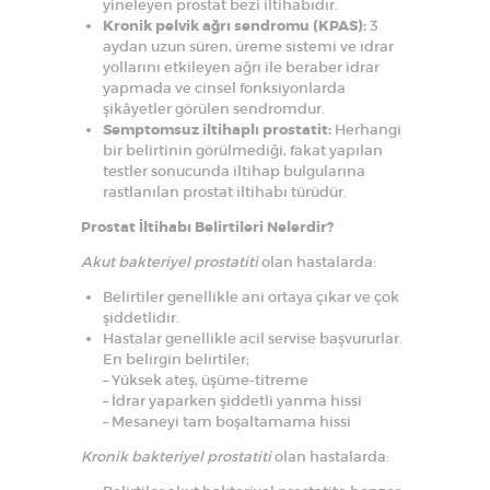
yineleyen prostat bezi iltihabıdır.
Kronik pelvik ağrı sendromu (KPAS):
3
aydan uzun süren, üreme sistemi ve idrar
yollarını etkileyen ağrı ile beraber idrar
yapmada ve cinsel fonksiyonlarda
şikâyetler görülen sendromdur.
Semptomsuz iltihaplı prostatit:
Herhangi
bir belirtinin görülmediği, fakat yapılan
testler sonucunda iltihap bulgularına
rastlanılan prostat iltihabı türüdür.
Prostat İltihabı Belirtileri Nelerdir?
Akut bakteriyel prostatiti
olan hastalarda:
Belirtiler genellikle ani ortaya çıkar ve çok
şiddetlidir.
Hastalar genellikle acil servise başvururlar.
En belirgin belirtiler;
– Yüksek ateş, üşüme-titreme
– İdrar yaparken şiddetli yanma hissi
– Mesaneyi tam boşaltamama hissi
Kronik bakteriyel prostatiti
olan hastalarda: