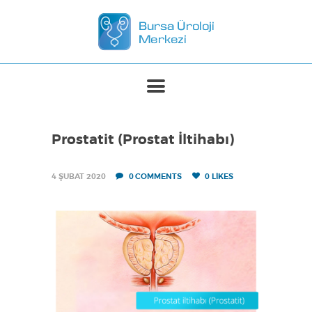
ANASAYFA
MERKEZIMIZ
TEDAVILER
Prostatit (Prostat İltihabı)
BASINDA BIZ
İLETIŞIM
4 ŞUBAT 2020
0
COMMENTS
0
LIKES