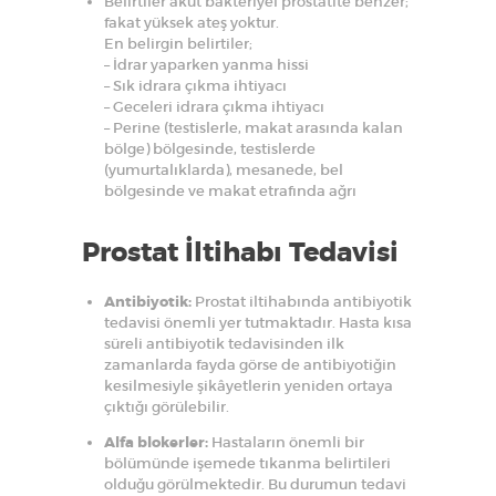
Belirtiler akut bakteriyel prostatite benzer;
fakat yüksek ateş yoktur.
En belirgin belirtiler;
– İdrar yaparken yanma hissi
– Sık idrara çıkma ihtiyacı
– Geceleri idrara çıkma ihtiyacı
– Perine (testislerle, makat arasında kalan
bölge) bölgesinde, testislerde
(yumurtalıklarda), mesanede, bel
bölgesinde ve makat etrafında ağrı
Prostat İltihabı Tedavisi
Antibiyotik:
Prostat iltihabında antibiyotik
tedavisi önemli yer tutmaktadır. Hasta kısa
süreli antibiyotik tedavisinden ilk
zamanlarda fayda görse de antibiyotiğin
kesilmesiyle şikâyetlerin yeniden ortaya
çıktığı görülebilir.
Alfa blokerler:
Hastaların önemli bir
bölümünde işemede tıkanma belirtileri
olduğu görülmektedir. Bu durumun tedavi