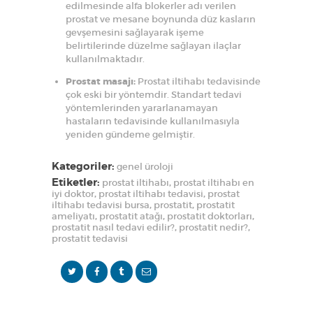
edilmesinde alfa blokerler adı verilen
prostat ve mesane boynunda düz kasların
gevşemesini sağlayarak işeme
belirtilerinde düzelme sağlayan ilaçlar
kullanılmaktadır.
Prostat masajı:
Prostat iltihabı tedavisinde
çok eski bir yöntemdir. Standart tedavi
yöntemlerinden yararlanamayan
hastaların tedavisinde kullanılmasıyla
yeniden gündeme gelmiştir.
Kategoriler:
genel üroloji
Etiketler:
prostat iltihabı
,
prostat iltihabı en
iyi doktor
,
prostat iltihabı tedavisi
,
prostat
i̇ltihabı tedavisi bursa
,
prostatit
,
prostatit
ameliyatı
,
prostatit atağı
,
prostatit doktorları
,
prostatit nasıl tedavi edilir?
,
prostatit nedir?
,
prostatit tedavisi