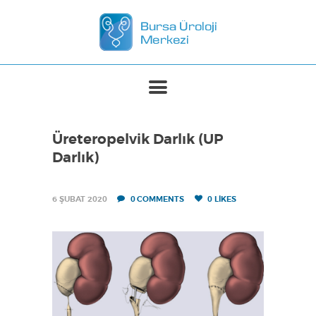
ANASAYFA
MERKEZIMIZ
TEDAVILER
Üreteropelvik Darlık (UP
BASINDA BIZ
Darlık)
İLETIŞIM
6 ŞUBAT 2020
0
COMMENTS
0
LIKES