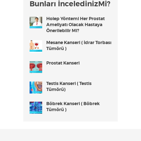
Bunları İnceledinizMi?
Holep Yöntemi Her Prostat
Ameliyatı Olacak Hastaya
Önerilebilir Mi?
Mesane Kanseri ( İdrar Torbası
Tümörü )
Prostat Kanseri
Testis Kanseri ( Testis
Tümörü)
Böbrek Kanseri ( Böbrek
Tümörü )