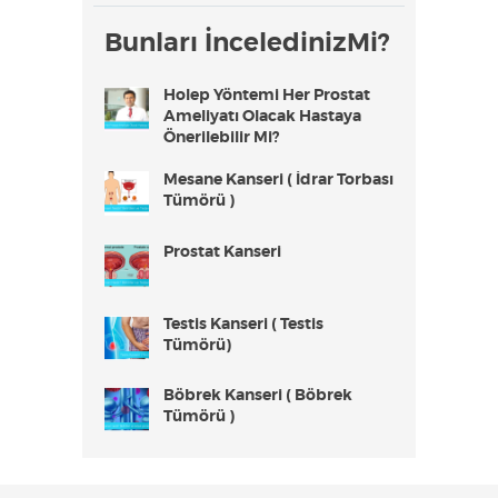
Bunları İnceledinizMi?
Holep Yöntemi Her Prostat
Ameliyatı Olacak Hastaya
Önerilebilir Mi?
Mesane Kanseri ( İdrar Torbası
Tümörü )
Prostat Kanseri
Testis Kanseri ( Testis
Tümörü)
Böbrek Kanseri ( Böbrek
Tümörü )