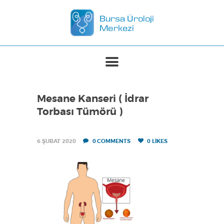
ANASAYFA
MERKEZIMIZ
TEDAVILER
Mesane Kanseri ( İdrar
BASINDA BIZ
Torbası Tümörü )
İLETIŞIM
6 ŞUBAT 2020
0
COMMENTS
0
LIKES