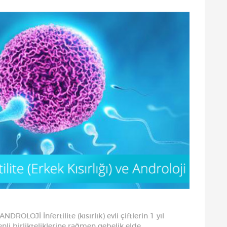
ROLOJİ İnfertilite (kısırlık) evli çiftlerin 1 yıl
i birlikteliklerine rağmen gebelik elde