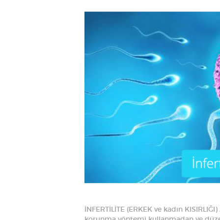
İNFERTİLİTE (ERKEK ve kadın KISIRLIĞI) AND
korunma yöntemi kullanmadan ve düzenl