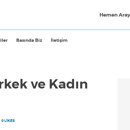
Hemen Aray
iler
Basında Biz
İletişim
(Erkek ve Kadın
0
LIKES