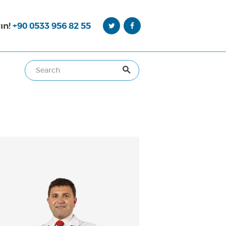
ın!
+90 0533 956 82 55