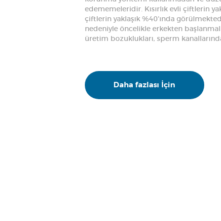
edememeleridir. Kısırlık evli çiftlerin ya
çiftlerin yaklaşık %40’ında görülmektedir
nedeniyle öncelikle erkekten başlanmalıd
üretim bozuklukları, sperm kanallarında
Daha fazlası İçin
ANASAYFA
MERKEZIMIZ
TEDAVILER
BASINDA BIZ