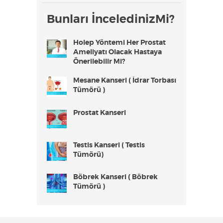
Bunları İnceledinizMi?
Holep Yöntemi Her Prostat
Ameliyatı Olacak Hastaya
Önerilebilir Mi?
Mesane Kanseri ( İdrar Torbası
Tümörü )
Prostat Kanseri
Testis Kanseri ( Testis
Tümörü)
Böbrek Kanseri ( Böbrek
Tümörü )