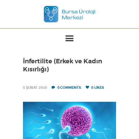
ANASAYFA
MERKEZIMIZ
TEDAVILER
İnfertilite (Erkek ve Kadın
BASINDA BIZ
Kısırlığı)
İLETIŞIM
5 ŞUBAT 2020
0
COMMENTS
0
LIKES