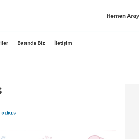
Hemen Aray
iler
Basında Biz
İletişim
s
0
LIKES