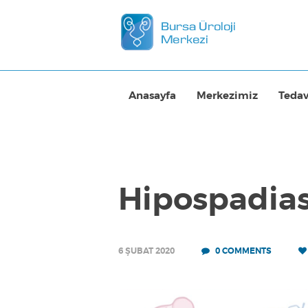
Anasayfa
Merkezimiz
Tedav
Hipospadia
6 ŞUBAT 2020
0
COMMENTS