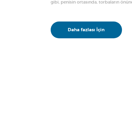
gibi, penisin ortasında, torbaların önü
Daha fazlası İçin
ANASAYFA
MERKEZIMIZ
TEDAVILER
BASINDA BIZ