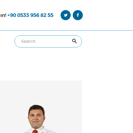
ın!
+90 0533 956 82 55