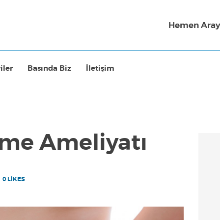
Hemen Aray
iler
Basında Biz
İletişim
me Ameliyatı
0
LIKES