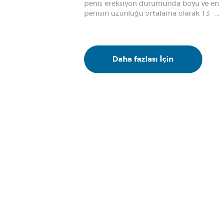
penis ereksiyon durumunda boyu ve eni
penisin uzunluğu ortalama olarak 13 –
Daha fazlası İçin
ANASAYFA
MERKEZIMIZ
TEDAVILER
BASINDA BIZ