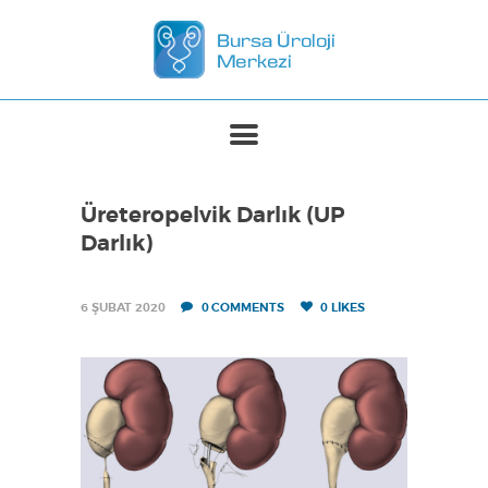
ANASAYFA
MERKEZIMIZ
TEDAVILER
Üreteropelvik Darlık (UP
BASINDA BIZ
Darlık)
İLETIŞIM
6 ŞUBAT 2020
0
COMMENTS
0
LIKES