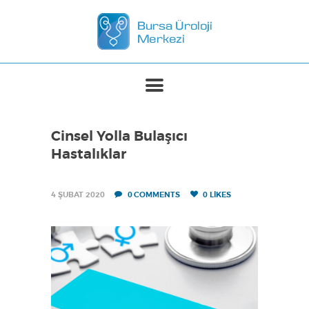
ANASAYFA
MERKEZIMIZ
TEDAVILER
Cinsel Yolla Bulaşıcı
BASINDA BIZ
Hastalıklar
İLETIŞIM
4 ŞUBAT 2020
0
COMMENTS
0
LIKES